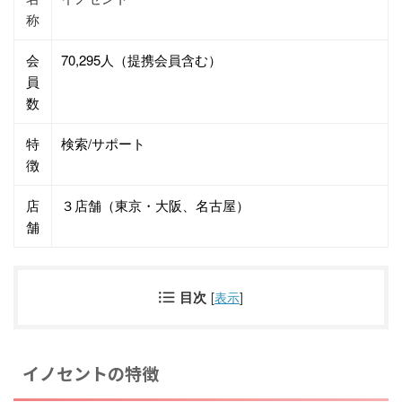
称
会
70,295人（提携会員含む）
員
数
特
検索/サポート
徴
店
３店舗（東京・大阪、名古屋）
舗
目次
[
表示
]
イノセントの特徴