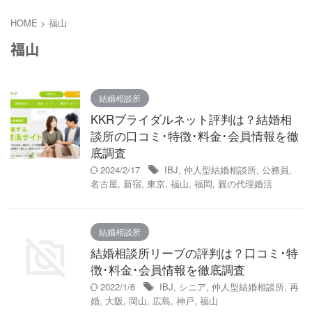
HOME
>
福山
福山
結婚相談所
KKRブライダルネット評判は？結婚相
談所の口コミ･特徴･料金･会員情報を徹
底調査
2024/2/17
IBJ
,
仲人型結婚相談所
,
公務員
,
名古屋
,
新宿
,
東京
,
福山
,
福岡
,
親の代理婚活
結婚相談所
結婚相談所リーブの評判は？口コミ･特
徴･料金･会員情報を徹底調査
2022/1/6
IBJ
,
シニア
,
仲人型結婚相談所
,
再
婚
,
大阪
,
岡山
,
広島
,
神戸
,
福山