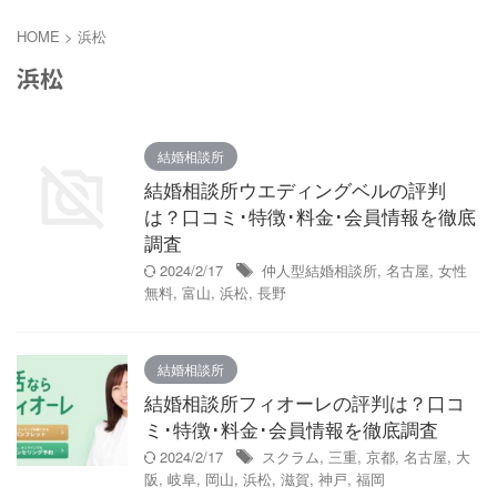
HOME
>
浜松
浜松
結婚相談所
結婚相談所ウエディングベルの評判
は？口コミ･特徴･料金･会員情報を徹底
調査
2024/2/17
仲人型結婚相談所
,
名古屋
,
女性
無料
,
富山
,
浜松
,
長野
結婚相談所
結婚相談所フィオーレの評判は？口コ
ミ･特徴･料金･会員情報を徹底調査
2024/2/17
スクラム
,
三重
,
京都
,
名古屋
,
大
阪
,
岐阜
,
岡山
,
浜松
,
滋賀
,
神戸
,
福岡